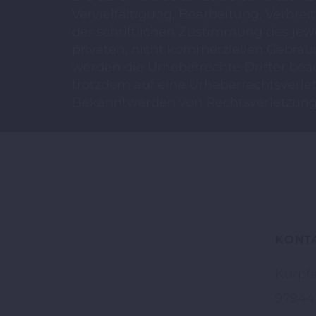
Vervielfältigung, Bearbeitung, Verbr
der schriftlichen Zustimmung des jewe
privaten, nicht kommerziellen Gebrauch
werden die Urheberrechte Dritter beac
trotzdem auf eine Urheberrechtsverl
Bekanntwerden von Rechtsverletzunge
KONT
Kurpfa
97944