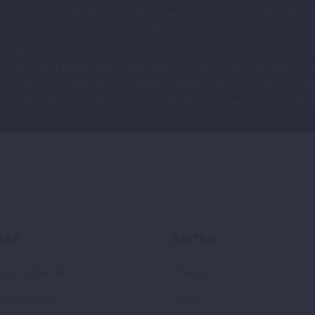
eitung und jede Art der Verwertung außerhalb der
iligen Autors bzw. Erstellers. Downloads und Kopi
 gestattet. Soweit die Inhalte auf dieser Seite ni
htet. Insbesondere werden Inhalte Dritter als sol
etzung aufmerksam werden, bitten wir um einen 
n werden wir derartige Inhalte umgehend entfe
AKT
SEITEN
lzstraße 36
Team
 Boxberg
Jobs