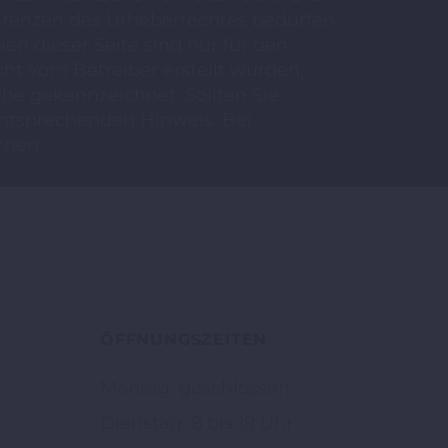
 Grenzen des Urheberrechtes bedürfen
en dieser Seite sind nur für den
cht vom Betreiber erstellt wurden,
che gekennzeichnet. Sollten Sie
entsprechenden Hinweis. Bei
rnen.
ÖFFNUNGSZEITEN
Montag: geschlossen
Dienstag: 8 bis 19 Uhr