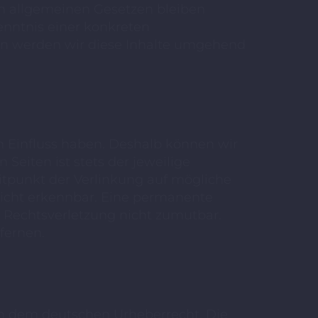
n allgemeinen Gesetzen bleiben
enntnis einer konkreten
n werden wir diese Inhalte umgehend
en Einfluss haben. Deshalb können wir
Seiten ist stets der jeweilige
eitpunkt der Verlinkung auf mögliche
nicht erkennbar. Eine permanente
er Rechtsverletzung nicht zumutbar.
fernen.
gen dem deutschen Urheberrecht. Die