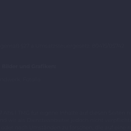
gemäß §27 a Umsatzsteuergesetz: 80415/05742
Bilder und Grafiken:
andwerk, Fotolia
7 Abs.1 TMG für eigene Inhalte auf diesen Seiten
ind wir als Diensteanbieter jedoch nicht verpflich
der nach Umständen zu forschen, die auf eine re