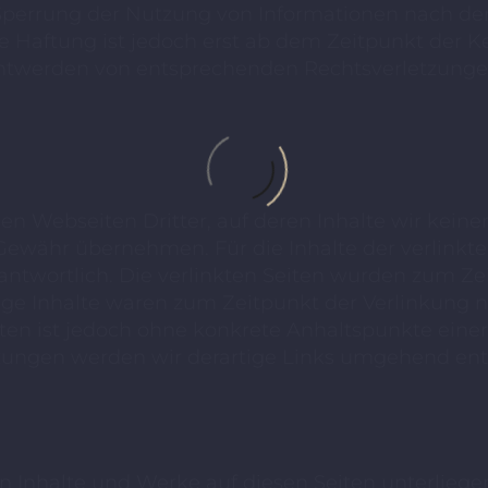
 Sperrung der Nutzung von Informationen nach de
e Haftung ist jedoch erst ab dem Zeitpunkt der K
nntwerden von entsprechenden Rechtsverletzunge
en Webseiten Dritter, auf deren Inhalte wir kein
ewähr übernehmen. Für die Inhalte der verlinkten 
rantwortlich. Die verlinkten Seiten wurden zum Z
ige Inhalte waren zum Zeitpunkt der Verlinkung 
Seiten ist jedoch ohne konkrete Anhaltspunkte ein
ungen werden wir derartige Links umgehend ent
ten Inhalte und Werke auf diesen Seiten unterlie